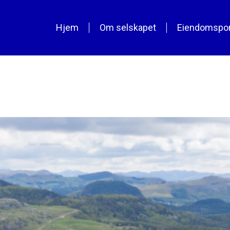
Hjem
Om selskapet
Eiendomspor