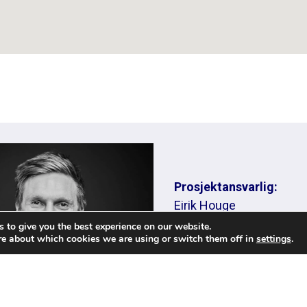
Prosjektansvarlig:
Eirik Houge
 to give you the best experience on our website.
Eiendomsutvikler – K2 S
re about which cookies we are using or switch them off in
settings
.
D: 477 07 707
eh@k2-stavanger.no