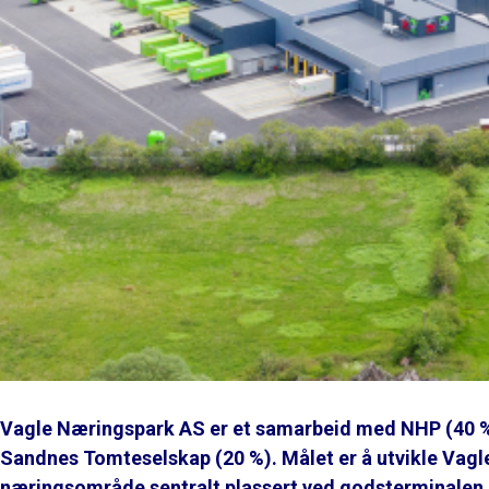
Vagle Næringspark AS er et samarbeid med NHP (40 %
Sandnes Tomteselskap (20 %). Målet er å utvikle Vagle 
næringsområde sentralt plassert ved godsterminalen 