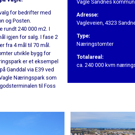
Vagle Sandnes kommun
 valg for bedrifter med
Adresse:
on og Posten.
Vagleveien, 4323 Sandn
e rundt 240 000 m2. I
Type:
l igjen for salg. I fase 2
Næringstomter
r fra 4 mål til 70 mål.
tomter utvikle bygg for
Totalareal:
æringspark er et eksempel
ca. 240 000 kvm næring
 på Ganddal via E39 ved
e Vagle Næringspark som
 godsterminalen til Foss