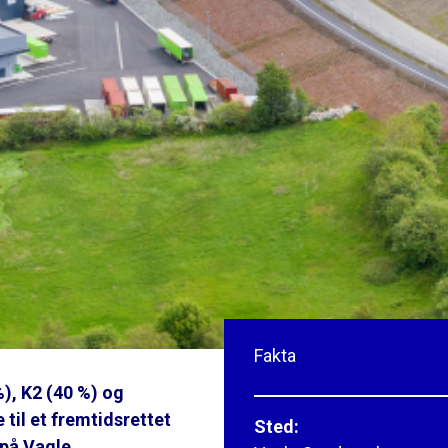
Fakta
), K2 (40 %) og
til et fremtidsrettet
Sted:
på Vagle.