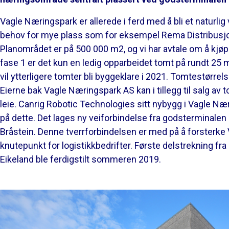
Vagle Næringspark er allerede i ferd med å bli et naturlig
behov for mye plass som for eksempel Rema Distribusj
Planområdet er på 500 000 m2, og vi har avtale om å kjøp
fase 1 er det kun en ledig opparbeidet tomt på rundt 25 må
vil ytterligere tomter bli byggeklare i 2021. Tomtestørrelse
Eierne bak Vagle Næringspark AS kan i tillegg til salg av 
leie. Canrig Robotic Technologies sitt nybygg i Vagle N
på dette. Det lages ny veiforbindelse fra godsterminalen
Bråstein. Denne tverrforbindelsen er med på å forsterk
knutepunkt for logistikkbedrifter. Første delstrekning fra
Eikeland ble ferdigstilt sommeren 2019.